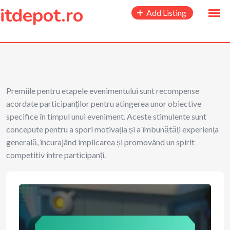
to
itdepot.ro
Add Listing
content
Premiile pentru etapele evenimentului sunt recompense
acordate participanților pentru atingerea unor obiective
specifice în timpul unui eveniment. Aceste stimulente sunt
concepute pentru a spori motivația și a îmbunătăți experiența
generală, încurajând implicarea și promovând un spirit
competitiv între participanți.