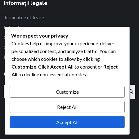
Informații legale
Termeni de utilizare
Ia legătura cu noi
We respect your privacy
Confidențialitatea ta
Cookies help us improve your experience, deliver
Cookie-uri și urmărire
personalized content, and analyze traffic. You can
Povestea noastră
choose which cookies to allow by clicking
Customize
. Click
Accept All
to consent or
Reject
Căutare
All
to decline non-essential cookies.
Customize
Reject All
Accept All
2026© All right reserved by Radiustheme