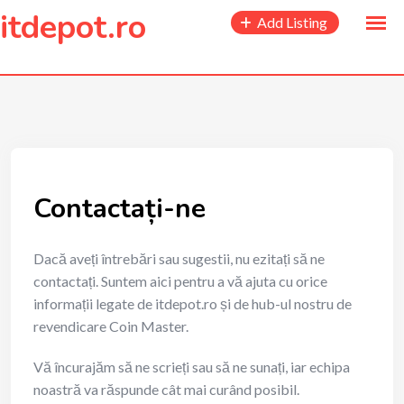
to
itdepot.ro
Add Listing
content
Contactați-ne
Dacă aveți întrebări sau sugestii, nu ezitați să ne
contactați. Suntem aici pentru a vă ajuta cu orice
informații legate de itdepot.ro și de hub-ul nostru de
revendicare Coin Master.
Vă încurajăm să ne scrieți sau să ne sunați, iar echipa
noastră va răspunde cât mai curând posibil.