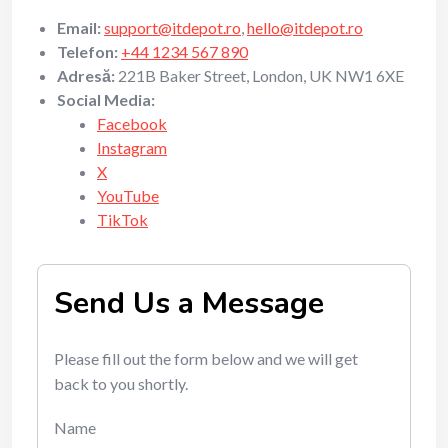
Email:
support@itdepot.ro
,
hello@itdepot.ro
Telefon:
+44 1234 567 890
Adresă:
221B Baker Street, London, UK NW1 6XE
Social Media:
Facebook
Instagram
X
YouTube
TikTok
Send Us a Message
Please fill out the form below and we will get
back to you shortly.
Name