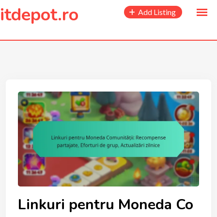
to
itdepot.ro
Add Listing
content
Linkuri pentru Moneda Co