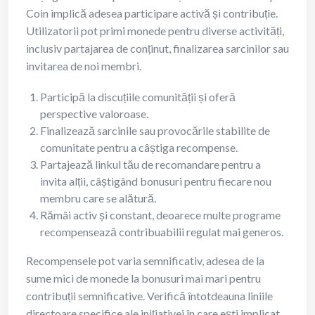
Coin implică adesea participare activă și contribuție.
Utilizatorii pot primi monede pentru diverse activități,
inclusiv partajarea de conținut, finalizarea sarcinilor sau
invitarea de noi membri.
Participă la discuțiile comunității și oferă
perspective valoroase.
Finalizează sarcinile sau provocările stabilite de
comunitate pentru a câștiga recompense.
Partajează linkul tău de recomandare pentru a
invita alții, câștigând bonusuri pentru fiecare nou
membru care se alătură.
Rămâi activ și constant, deoarece multe programe
recompensează contribuabilii regulat mai generos.
Recompensele pot varia semnificativ, adesea de la
sume mici de monede la bonusuri mai mari pentru
contribuții semnificative. Verifică întotdeauna liniile
directoare specifice ale inițiativei în care ești implicat.