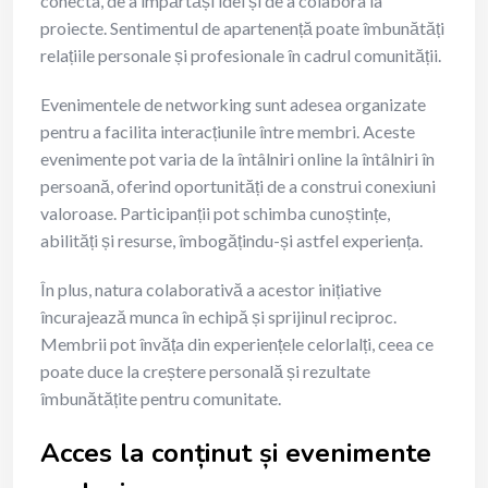
conecta, de a împărtăși idei și de a colabora la
proiecte. Sentimentul de apartenență poate îmbunătăți
relațiile personale și profesionale în cadrul comunității.
Evenimentele de networking sunt adesea organizate
pentru a facilita interacțiunile între membri. Aceste
evenimente pot varia de la întâlniri online la întâlniri în
persoană, oferind oportunități de a construi conexiuni
valoroase. Participanții pot schimba cunoștințe,
abilități și resurse, îmbogățindu-și astfel experiența.
În plus, natura colaborativă a acestor inițiative
încurajează munca în echipă și sprijinul reciproc.
Membrii pot învăța din experiențele celorlalți, ceea ce
poate duce la creștere personală și rezultate
îmbunătățite pentru comunitate.
Acces la conținut și evenimente