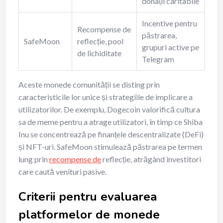
donații caritabile
Incentive pentru
Recompense de
păstrarea,
SafeMoon
reflecție, pool
grupuri active pe
de lichiditate
Telegram
Aceste monede comunității se disting prin
caracteristicile lor unice și strategiile de implicare a
utilizatorilor. De exemplu, Dogecoin valorifică cultura
sa de meme pentru a atrage utilizatori, în timp ce Shiba
Inu se concentrează pe finanțele descentralizate (DeFi)
și NFT-uri. SafeMoon stimulează păstrarea pe termen
lung prin
recompense de
reflecție, atrăgând investitori
care caută venituri pasive.
Criterii pentru evaluarea
platformelor de monede