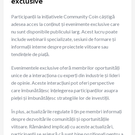
exclusive
Participanții la inițiativele Community Coin câștigă
adesea acces la conținut și evenimente exclusive care
nu sunt disponibile publicului larg. Acest lucru poate
include webinarii specializate, sesiuni de formare și
informații interne despre proiectele viitoare sau
tendințele de piață.
Evenimentele exclusive oferă membrilor oportunități
unice de a interacționa cu experți din industrie și lideri
de opinie. Aceste interacțiuni pot oferi perspective
care îmbunătățesc înțelegerea participanților asupra
pieței și îmbunătățesc strategiile lor de investiții.
În plus, actualizările regulate îi țin pe membri informați
despre dezvoltările comunității și oportunitățile
viitoare. Rămânând implicați cu aceste actualizări,
participanții se asigură că sunt bine poziționați pentru a