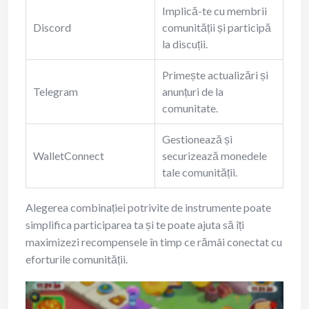
Implică-te cu membrii
Discord
comunității și participă
la discuții.
Primește actualizări și
Telegram
anunțuri de la
comunitate.
Gestionează și
WalletConnect
securizează monedele
tale comunității.
Alegerea combinației potrivite de instrumente poate
simplifica participarea ta și te poate ajuta să îți
maximizezi recompensele în timp ce rămâi conectat cu
eforturile comunității.