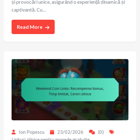
și provocări unice, asigurând o experiență dinamică și
captivantă. Cu…
Read More
Ion Popescu
23/02/2026
(0)
Linkuri zilnice pentru monede gratuite