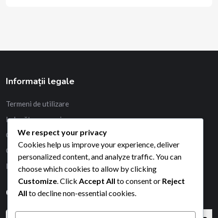
Informații legale
Termeni de utilizare
Ia legătura cu noi
We respect your privacy
Confidențialitatea ta
Cookies help us improve your experience, deliver
Cookie-uri și urmărire
personalized content, and analyze traffic. You can
Povestea noastră
choose which cookies to allow by clicking
Customize
. Click
Accept All
to consent or
Reject
Căutare
All
to decline non-essential cookies.