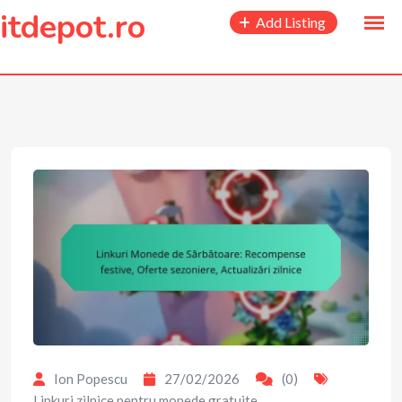
to
itdepot.ro
Add Listing
content
Ion Popescu
27/02/2026
(0)
Linkuri zilnice pentru monede gratuite